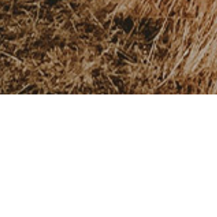
SEMINARE & TRAININGS
Individuell und entspannt lernen, in Kleingruppe
8 – 12 Personen
Persönliche Lernbegleitung
Selbstregulation: Gib Prokrastination keine Chanc
Individuelle Fähigkeiten entdecken