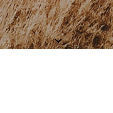
n von
e